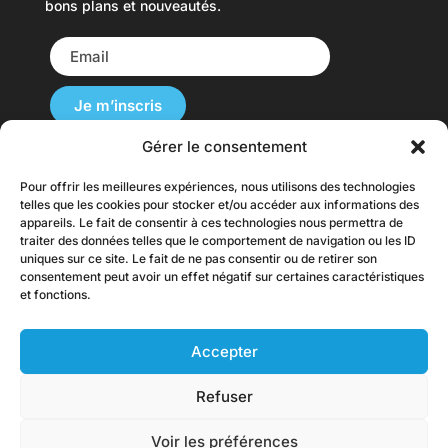
bons plans et nouveautés.
Gérer le consentement
Pour offrir les meilleures expériences, nous utilisons des technologies
Nos Cartes du Monde sont disponibles dans
telles que les cookies pour stocker et/ou accéder aux informations des
plusieurs langues et livrées dans le monde.
appareils. Le fait de consentir à ces technologies nous permettra de
traiter des données telles que le comportement de navigation ou les ID
originalmap.fr |
originalmap.it
|
uniques sur ce site. Le fait de ne pas consentir ou de retirer son
originalmap.es
|
originalmap.de
|
consentement peut avoir un effet négatif sur certaines caractéristiques
et fonctions.
originalmap.uk
Accepter
Conditions Générales de Vente
–
Mentions
légales
–
Politique de confidentialité
–
Gestion
Refuser
des cookies
© 2017 – 2026 Original Map® – 20 bis Avenue
Voir les préférences