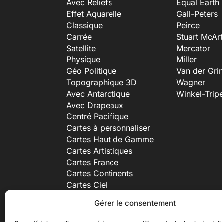
Avec Reliefs
Equal Earth
Effet Aquarelle
Gall-Peters
Classique
Peirce
Carrée
Stuart McAr
Satellite
Mercator
Physique
Miller
Géo Politique
Van der Gri
Topographique 3D
Wagner
Avec Antarctique
Winkel-Tripe
Avec Drapeaux
Centré Pacifique
Cartes à personnaliser
Cartes Haut de Gamme
Cartes Artistiques
Cartes France
Cartes Continents
Cartes Ciel
Accessoires
Gérer le consentement