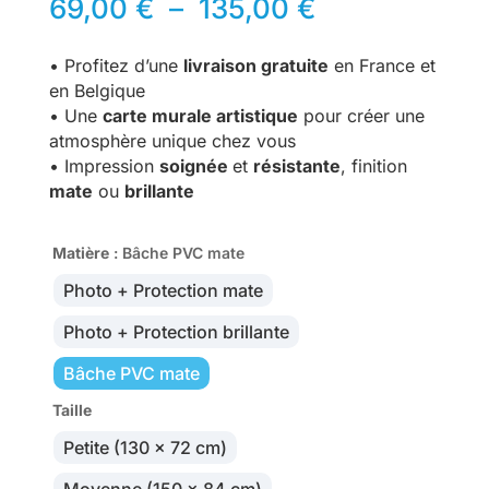
Plage
69,00
€
–
135,00
€
de
prix :
• Profitez d’une
livraison gratuite
en France et
69,00 €
en Belgique
à
• Une
carte murale artistique
pour créer une
135,00 €
atmosphère unique chez vous
• Impression
soignée
et
résistante
, finition
mate
ou
brillante
Matière
: Bâche PVC mate
Photo + Protection mate
Photo + Protection brillante
Bâche PVC mate
Taille
Petite (130 x 72 cm)
Moyenne (150 x 84 cm)